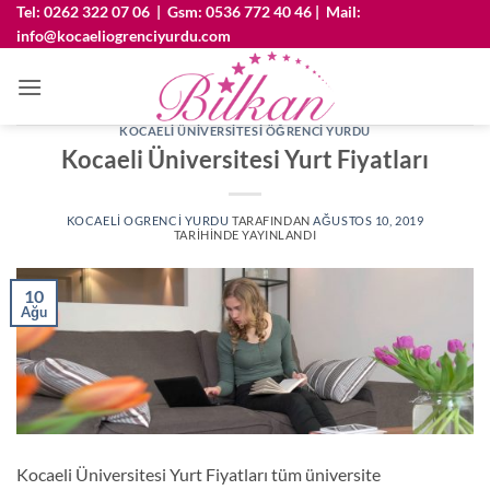
İçeriğe
Tel: 0262 322 07 06
|
Gsm: 0536 772 40 46
|
Mail:
info@kocaeliogrenciyurdu.com
atla
KOCAELI ÜNIVERSITESI ÖĞRENCI YURDU
Kocaeli Üniversitesi Yurt Fiyatları
KOCAELI OGRENCI YURDU
TARAFINDAN
AĞUSTOS 10, 2019
TARIHINDE YAYINLANDI
10
Ağu
Kocaeli Üniversitesi Yurt Fiyatları tüm üniversite